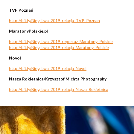
TVP Poznań
http://bit.ly/Bieg_Lwa_2019_relacja_TVP_Poznan
MaratonyPolskie.pl
http://bit.ly/Bieg_Lwa_2019_reportaz_Maratony_Polskie
http://bit.ly/Bieg_Lwa_2019_relacja_Maratony_Polskie
Novol
http://bit.ly/Bieg_Lwa_2019_relacja_Novol
Nasza Rokietnica/
Krzysztof Michta Photography
http://bit.ly/Bieg_Lwa_2019_relacja_Nasza_Rokietnica