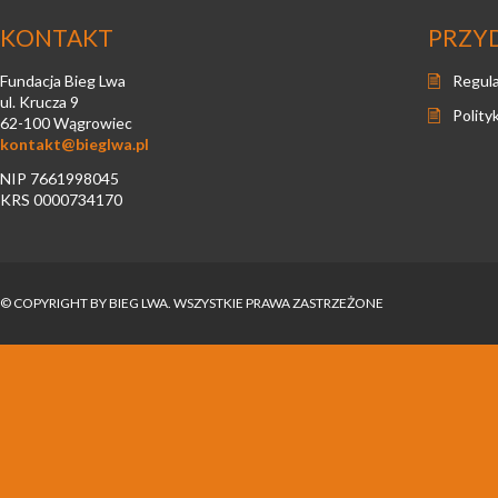
KONTAKT
PRZY
Fundacja Bieg Lwa
Regul
ul. Krucza 9
Polity
62-100 Wągrowiec
kontakt@bieglwa.pl
NIP 7661998045
KRS 0000734170
© COPYRIGHT BY BIEG LWA. WSZYSTKIE PRAWA ZASTRZEŻONE