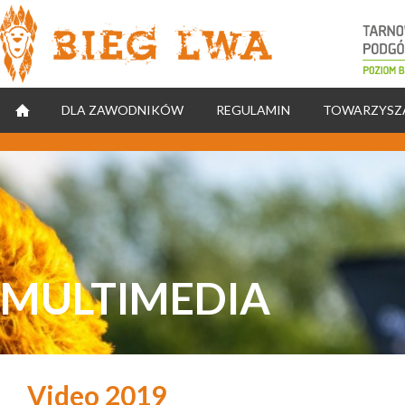
Natomiast w sekcji Body (też najlepiej jak najwyżej)
STRONA GŁÓWNA
DLA ZAWODNIKÓW
REGULAMIN
TOWARZYSZ
MULTIMEDIA
Video 2019