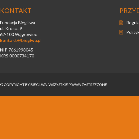
KONTAKT
PRZY
Fundacja Bieg Lwa
Regul
ul. Krucza 9
Polity
62-100 Wągrowiec
kontakt@bieglwa.pl
NIP 7661998045
KRS 0000734170
© COPYRIGHT BY BIEG LWA. WSZYSTKIE PRAWA ZASTRZEŻONE