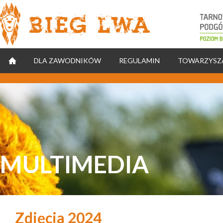
Natomiast w sekcji Body (też najlepiej jak najwyżej)
STRONA GŁÓWNA
DLA ZAWODNIKÓW
REGULAMIN
TOWARZYSZ
MULTIMEDIA
Zdjęcia 2024