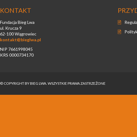
KONTAKT
PRZY
Fundacja Bieg Lwa
Regul
ul. Krucza 9
Polity
62-100 Wągrowiec
kontakt@bieglwa.pl
NIP 7661998045
KRS 0000734170
© COPYRIGHT BY BIEG LWA. WSZYSTKIE PRAWA ZASTRZEŻONE