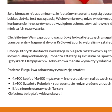
Jako biegacze nie zapominamy, że jesteśmy integralną częścią dysc
Lekkoatletyka jest naszą pasją. Wielowymiarową, gdzie w jednym pu
konkurencje Inne zarówno pod względem schematów ruchowych, dom
miejsca ich rozgrywania.
Chcielibyśmy Wam zaproponować próbkę lekkoatletycznych zmagań 
transparentny fragment dworu Królowej Sportu wybraliśmy sztafet
Emocje, których dostarcza rywalizacja w biegach rozstawnych są c
indywidualną konkurencją! Ponadto sztafety są aktualnie na sport
Igrzyskach Olimpijskich w Tokio aż dwa medale wywalczyły właśnie 
Podczas Biegu Lwa zobaczymy rywalizację sztafet:
4x400 kobiet i 4x400 mężczyzn – finały z udziałem najlepszych s
3x400 Sztafety Pokoleń – reprezentacje rodzin złożone z trzech
Bieg niepełnosprawnych Tarson
Kibicujmy, bo będzie widowiskowo!