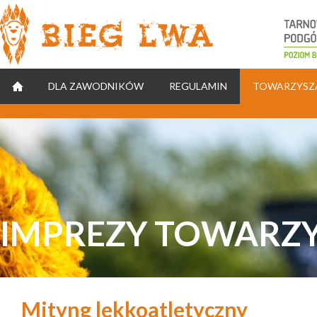
Natomiast w sekcji Body (też najlepiej jak najwyżej)
STRONA GŁÓWNA
DLA ZAWODNIKÓW
REGULAMIN
TOWARZYSZ
IMPREZY TOWARZ
Mityng lekkoatletyczny