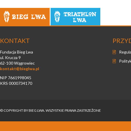
Bieg Lwa
Triathlon Lwa
KONTAKT
PRZY
Fundacja Bieg Lwa
Regul
ul. Krucza 9
Polity
62-100 Wągrowiec
kontakt@bieglwa.pl
NIP 7661998045
KRS 0000734170
© COPYRIGHT BY BIEG LWA. WSZYSTKIE PRAWA ZASTRZEŻONE