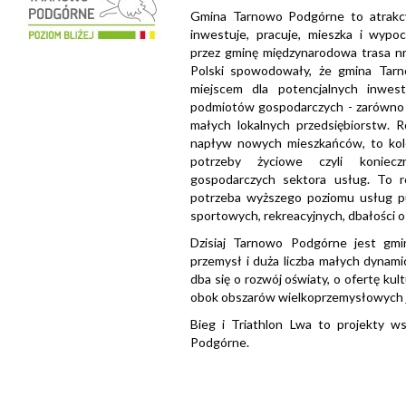
Gmina Tarnowo Podgórne to atrakcyj
inwestuje, pracuje, mieszka i wyp
przez gminę międzynarodowa trasa nr
Polski spowodowały, że gmina Tar
miejscem dla potencjalnych inwes
podmiotów gospodarczych - zarówno 
małych lokalnych przedsiębiorstw. 
napływ nowych mieszkańców, to kole
potrzeby życiowe czyli koniec
gospodarczych sektora usług. To r
potrzeba wyższego poziomu usług pu
sportowych, rekreacyjnych, dbałości o
Dzisiaj Tarnowo Podgórne jest gmin
przemysł i duża liczba małych dynami
dba się o rozwój oświaty, o ofertę kul
obok obszarów wielkoprzemysłowych j
Bieg i Triathlon Lwa to projekty 
Podgórne.