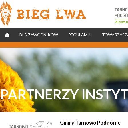
Natomiast w sekcji Body (też najlepiej jak najwyżej)
STRONA GŁÓWNA
DLA ZAWODNIKÓW
REGULAMIN
TOWARZYSZ
PARTNERZY INSTY
Gmina Tarnowo Podgórne